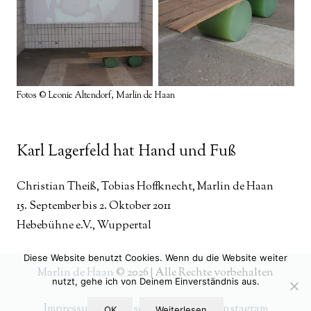
Fotos © Leonie Altendorf, Marlin de Haan
Karl Lagerfeld hat Hand und Fuß
Christian Theiß, Tobias Hoffknecht, Marlin de Haan
15. September bis 2. Oktober 2011
Hebebühne e.V., Wuppertal
Diese Website benutzt Cookies. Wenn du die Website weiter
Marlin de Haan
© 2026 | Alle Rechte vorbehalten
nutzt, gehe ich von Deinem Einverständnis aus.
Impressum
|
Datenschutzerklärung
|
Instagram
OK
Weiterlesen